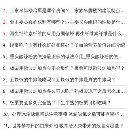
1、
土家吊脚楼暗屋是哪个房间？土家族吊脚楼的建筑特点分享
2、
业主委员会的权利有哪些？业主委员会组织的性质是什么？
3、
再生纤维素纤维的应用范围领域 再生纤维素纤维是什么材料？
4、
经常吃羊血有什么好处和坏处？羊血的营养价值详细介绍
5、
重庆酸辣粉的做法最正宗的做法商用_重庆酸辣粉的做法_环球速看
6、
板栗用微波炉加热会不会爆炸？板栗可以微波炉加热吗？
7、
五块钱的牛排能吃吗？五块钱的牛排是真的牛排吗？
8、
板栗用微波炉加热多久可以吃？熟板栗凉了之后怎么加热？
9、
板栗要煮多久完全熟？半生半熟的板栗可以吃吗？
10、
处理冰箱缺氟问题注意事项 冰箱缺氟之后可能有哪些现象？
11、
世界禁毒日的由来介绍 吸毒给人类带来的危害有哪些？