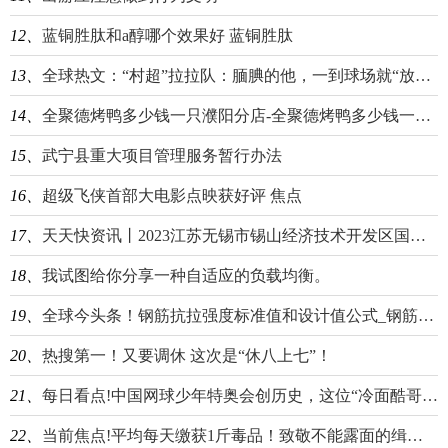
12、
蓝铜胜肽和a醇哪个效果好 蓝铜胜肽
13、
全球热文：“村超”拉拉队：腼腆的他，一到球场就“放飞自我”
14、
全聚德烤鸭多少钱一只濮阳分店-全聚德烤鸭多少钱一只|今日热文
15、
武宁县重大项目管理服务暂行办法
16、
超级飞侠首部大电影点映获好评 焦点
17、
天天快资讯丨2023江苏无锡市锡山经济技术开发区国有企业招聘拟录用人员公告
18、
我试图给你分享一种自适应的负载均衡。
19、
全球今头条！钢筋抗拉强度标准值和设计值公式_钢筋抗拉强度标准值表
20、
热搜第一！又要调休 这次是“休八上七”！
21、
每日看点!中国网球少年特奥会创历史，这位“冷面酷哥”的偶像是李娜
22、
当前焦点!平均每天缴获1斤毒品！致敬不能露面的缉毒英雄