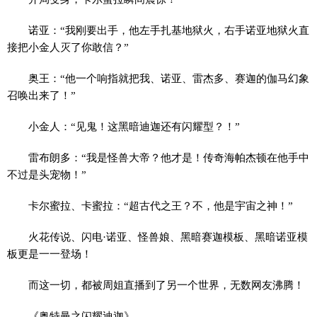
诺亚：“我刚要出手，他左手扎基地狱火，右手诺亚地狱火直
接把小金人灭了你敢信？”
奥王：“他一个响指就把我、诺亚、雷杰多、赛迦的伽马幻象
召唤出来了！”
小金人：“见鬼！这黑暗迪迦还有闪耀型？！”
雷布朗多：“我是怪兽大帝？他才是！传奇海帕杰顿在他手中
不过是头宠物！”
卡尔蜜拉、卡蜜拉：“超古代之王？不，他是宇宙之神！”
火花传说、闪电·诺亚、怪兽娘、黑暗赛迦模板、黑暗诺亚模
板更是一一登场！
而这一切，都被周姐直播到了另一个世界，无数网友沸腾！
《奥特曼之闪耀迪迦》