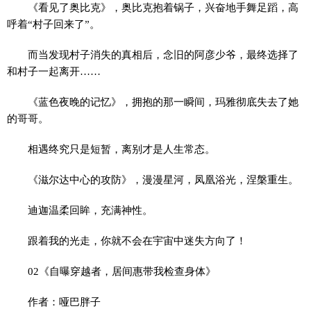
《看见了奥比克》，奥比克抱着锅子，兴奋地手舞足蹈，高
呼着“村子回来了”。
而当发现村子消失的真相后，念旧的阿彦少爷，最终选择了
和村子一起离开……
《蓝色夜晚的记忆》，拥抱的那一瞬间，玛雅彻底失去了她
的哥哥。
相遇终究只是短暂，离别才是人生常态。
《滋尔达中心的攻防》，漫漫星河，凤凰浴光，涅槃重生。
迪迦温柔回眸，充满神性。
跟着我的光走，你就不会在宇宙中迷失方向了！
02《自曝穿越者，居间惠带我检查身体》
作者：哑巴胖子