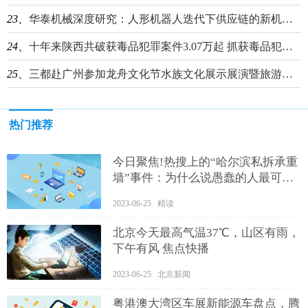
23、
华泰机械深度研究：人形机器人迭代下供应链的新机遇 全球简讯
24、
十年来陕西共破获毒品犯罪案件3.07万起 抓获毒品犯罪嫌疑人3.55万名
25、
三都赴广州参加龙舟文化节水族文化展示展演暨旅游推介活动
热门推荐
今日聚焦!热搜上的“哈尔滨私拆承重
墙”事件：为什么说愚蠢的人最可
怕？
2023-06-25 精读
北京今天最高气温37℃，山区有雨，
下午有风 焦点快播
2023-06-25 北京新闻
粤港澳大湾区车展新能源车盘点，腾