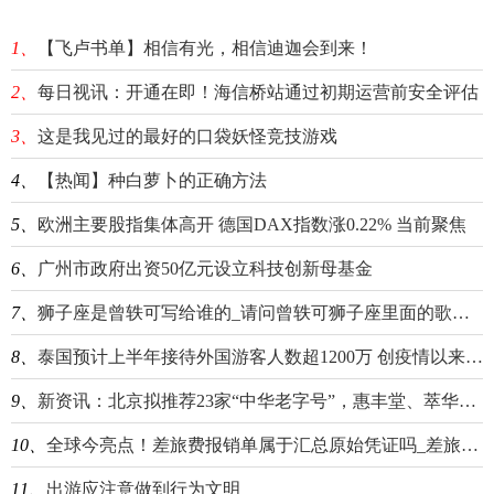
1、
【飞卢书单】相信有光，相信迪迦会到来！
2、
每日视讯：开通在即！海信桥站通过初期运营前安全评估
3、
这是我见过的最好的口袋妖怪竞技游戏
4、
【热闻】种白萝卜的正确方法
5、
欧洲主要股指集体高开 德国DAX指数涨0.22% 当前聚焦
6、
广州市政府出资50亿元设立科技创新母基金
7、
狮子座是曾轶可写给谁的_请问曾轶可狮子座里面的歌词是意思啊
8、
泰国预计上半年接待外国游客人数超1200万 创疫情以来新高
9、
新资讯：北京拟推荐23家“中华老字号”，惠丰堂、萃华楼等7家餐企在内
10、
全球今亮点！差旅费报销单属于汇总原始凭证吗_差旅费报销
11、
出游应注意做到行为文明