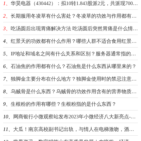
1、
华昊电器（430442）：拟10转1.843股派2元，共派现700万元
2、
长期服用冬凌草有什么害处？冬凌草的功效与作用都有什么？
3、
吃汤圆后出现胃痛解决方法 吃汤圆后突然胃痛是什么情况？
4、
红景天的功效都有什么作用？哪些人群不适合食用红景天？
5、
IP地址和域名之间有什么关系和区别？服务器通常指的是什么东西？
6、
石油焦的作用都有什么？石油焦是什么东西从哪里来的？
7、
独脚金主要分布在什么地方？独脚金使用时的禁忌注意事项有哪些？
8、
乌贼骨是什么东西？乌贼骨的功效作用含有的营养物质有哪些？
9、
生根粉的作用有哪些？生根粉指的是什么东西？
10、
网商银行小微观察站发布2023年小微经济八大新亮点-环球观察
11、
大瓜！南京高校副书记出轨，与情人在电梯激吻，酒店房间待5小时 环球今日讯