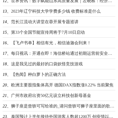
12、
世界资讯：数字赋能山东高质量发展｜左晓栋：经济社会发展对信息化的依赖是网络安全保障工作的内生动力
13、
2023年辽宁科技大学学费多少钱 收费标准是什么
14、
范长江流动大讲堂在蓉开展专题巡讲
15、
第33个全国节能宣传周将于7月10日启动
16、
【飞卢书单】相信有光，相信迪迦会到来！
17、
每日视讯：开通在即！海信桥站通过初期运营前安全评估
18、
这是我见过的最好的口袋妖怪竞技游戏
19、
【热闻】种白萝卜的正确方法
20、
欧洲主要股指集体高开 德国DAX指数涨0.22% 当前聚焦
21、
广州市政府出资50亿元设立科技创新母基金
22、
狮子座是曾轶可写给谁的_请问曾轶可狮子座里面的歌词是意思啊
23、
泰国预计上半年接待外国游客人数超1200万 创疫情以来新高