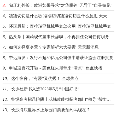
3、
匈牙利外长：欧洲如果寻求“对华脱钩”无异于“自寻短见”
4、
凄凄切切是什么歌 凄凄切切凄凄切切是什么意思 天天即时
5、
环球最新：泰拉瑞亚机械手套怎么用_泰拉瑞亚机械手套
6、
热头条丨国药现代董事长辞职，不再担任公司任何职务
7、
如何选择夏令营？专家解析六大要素_天天新消息
8、
中远海发：发行不超80亿元公司债申请获证监会注册批复
9、
申城凌霄花开啦～颜色红火却带来“清凉”_焦点快播
10、
这个宿舍，“有爱”又优秀！-全球焦点
11、
长少社新书入选2023年5月“中国好书”
12、
警惕高考招录陷阱丨花钱就能找招考部门“领导”帮忙加分？别信！
13、
长沙海底世界水上乐园门票要预约吗现在？