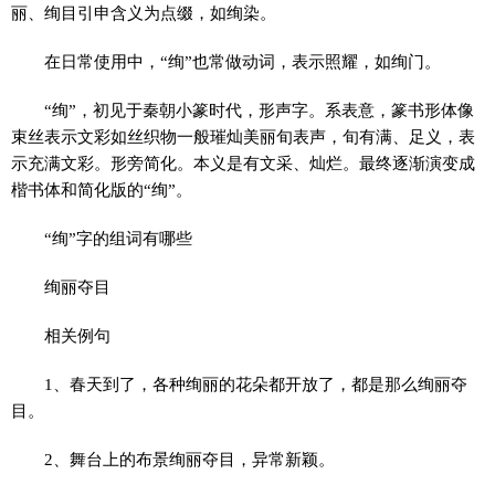
丽、绚目引申含义为点缀，如绚染。
在日常使用中，“绚”也常做动词，表示照耀，如绚门。
“绚”，初见于秦朝小篆时代，形声字。系表意，篆书形体像
束丝表示文彩如丝织物一般璀灿美丽旬表声，旬有满、足义，表
示充满文彩。形旁简化。本义是有文采、灿烂。最终逐渐演变成
楷书体和简化版的“绚”。
“绚”字的组词有哪些
绚丽夺目
相关例句
1、春天到了，各种绚丽的花朵都开放了，都是那么绚丽夺
目。
2、舞台上的布景绚丽夺目，异常新颖。