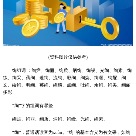
(资料图片仅供参考)
绚组词 ：绚烂、绚丽、绚质、炳绚、绚缦、光绚、绚素、绚
练、绚采、蒨绚、遗绚、流绚、彩绚、绚焕、绚曜、绚耀、绚
文、绘绚、明绚、英绚、绚缋、点绚、吐绚、余绚、绚美、绚丽
多彩
“绚”字的组词有哪些
绚烂、绚丽、绚质、炳绚、绚缦、光绚、绚素、
“绚”，普通话读音为xuàn。“绚”的基本含义为有文采，如绚