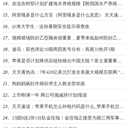
14、
农业农村部计划扩建海水养殖规模【附我国水产养殖产业及预测】
15、
阿里嘎多是什么方言（阿里嘎多是什么意思） 天天速看料
16、
@准大学生：这份暑期安全提示请查收
17、
规模猪场防好乙型脑炎很重要，夏季来临如何防好乙型脑炎？-世界聚焦
18、
速讯：双色球近10期周四奖号分布：凤尾33热开5期
19、
苹果是否计划将供应链转移出中国大陆？富士康董事长答：没有-全球微速讯
20、
天天看热讯：7年420亿美元打造全美最大规模互联网 “拜登经济学”要亮相？丨亚太话题
21、
狗妈妈疯狂作揖祈求主人救去世幼崽
22、
上市刚满一年 两公司抛减持计划|报道
23、
天天速读：苹果手机怎么补电代码是什么_苹果手机怎么补电代码
24、
23团8连2排1分队金玟哉！金玟哉正接受为期三周军事训练