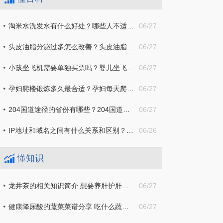
淘米水洗发水有什么好处？哪些人不适合用淘米水洗头？
06/27
头皮油脂分泌过多怎么改善？头皮油脂分泌过多是哪里引起的？
06/27
小孩坐飞机需要单独买票吗？婴儿坐飞机的时候要注意哪些？
06/27
孕妇爬楼锻炼多久最合适？孕妇每天爬楼梯锻炼能不能帮助顺产？
06/27
204国道途径的省份有哪些？204国道的起点和终点分别是什么地方？
06/27
IP地址和域名之间有什么关系和区别？服务器通常指的是什么东西？
06/26
懂知识
龙井茶的相关知识简介 想要养肝护肝养胃应该喝什么茶？
06/27
健康降尿酸的蔬菜菜谱分享 吃什么蔬菜降尿酸的效果最好？
06/27