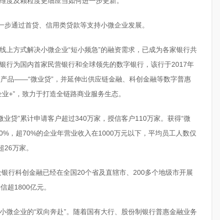
维度及颗粒度更细应当如何进一步更新。
进一步通过首贷、信用类贷款等支持小微企业发展。
线上方式解决小微企业“短小频急”的融资需求，已成为各家银行共
银行为国内首家民营银行和全球领先的数字银行，该行于2017年
款产品——“微业贷”，并延伸出供应链金融、科创金融等数字普惠
企业+”，致力于打造全链路商业服务生态。
微业贷”累计申请客户超过340万家，授信客户110万家。获得“微
0%，超70%的企业年营业收入在1000万元以下，平均员工人数仅
超26万家。
众银行科创金融已经在全国20个省及直辖市、200多个地级市开展
信超1800亿元。
小微企业的“双向奔赴”。随着国有大行、股份制银行普惠金融业务