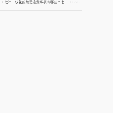
七叶一枝花的禁忌注意事项有哪些？七叶一枝花的功效作用详细介绍
06/26