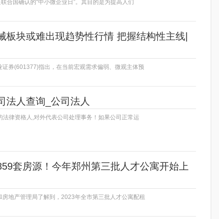
是联合国确认的“中小微企业日”。其目的是为提高人们
械板块或难出现趋势性行情 把握结构性主线|
证券(601377)指出，在当前宏观需求偏弱、微观主体预
司法人查询_公司法人
司的法律资格人,对外代表公司处理事务！如果公司正常运
859套房源！今年郑州第三批人才公寓开始上
房地产管理局了解到，2023年全市第三批人才公寓配租