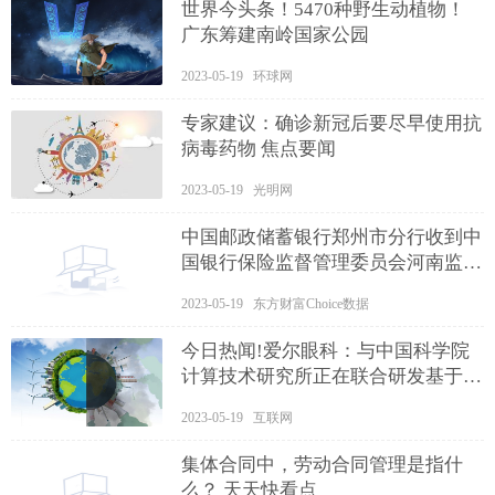
世界今头条！5470种野生动植物！
广东筹建南岭国家公园
2023-05-19 环球网
专家建议：确诊新冠后要尽早使用抗
病毒药物 焦点要闻
2023-05-19 光明网
中国邮政储蓄银行郑州市分行收到中
国银行保险监督管理委员会河南监管
局的行政处罚决定 速递
2023-05-19 东方财富Choice数据
今日热闻!爱尔眼科：与中国科学院
计算技术研究所正在联合研发基于大
语言模型ChatGPT的爱尔数字人
2023-05-19 互联网
集体合同中，劳动合同管理是指什
么？ 天天快看点