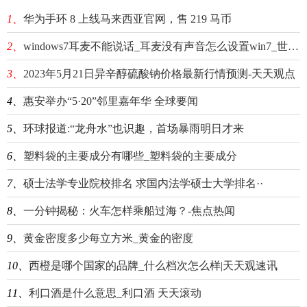
1、
华为手环 8 上线马来西亚官网，售 219 马币
2、
windows7耳麦不能说话_耳麦没有声音怎么设置win7_世界观点
3、
2023年5月21日异辛醇硫酸钠价格最新行情预测-天天观点
4、
惠安举办“5·20”邻里嘉年华 全球要闻
5、
环球报道:“龙舟水”也识趣，首场暴雨明日才来
6、
塑料袋的主要成分有哪些_塑料袋的主要成分
7、
硕士法学专业院校排名 求国内法学硕士大学排名··
8、
一分钟揭秘：火车怎样乘船过海？-焦点热闻
9、
黄金密度多少每立方米_黄金的密度
10、
西橙是哪个国家的品牌_什么档次怎么样|天天观速讯
11、
利口酒是什么意思_利口酒 天天滚动