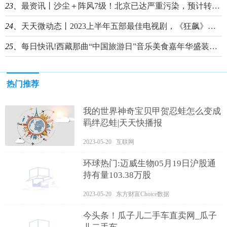
23、
最资讯丨沙尘＋阵风7级！北京已达严重污染，预计转好时间——
24、
天天微动态丨2023上半年五部最佳电视剧，《狂飙》排在最后，你最喜欢哪一部？
25、
每日快讯!西藏那曲“中国旅游日”音乐美食嘉年华盛装启幕
热门推荐
我的世界神奇宝贝甲贺忍蛙怎么变成
羁绊忍蛙|天天快播报
2023-05-20 互联网
环球热门:迈威生物05月19日沪股通
持有量103.38万股
2023-05-20 东方财富Choice数据
今头条！瓜子儿二手车直卖网_瓜子