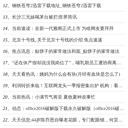
12、
钢铁苍穹2迅雷下载地址_钢铁苍穹2迅雷下载
13、
长沙三兄妹喝茅台被拦|世界简讯
14、
当前速读：全新一代雅阁正式上市 为啥网友要拜拜
15、
北京十号线_关于北京十号线的介绍 焦点速递
16、
焦点讯息：贴饼子的家常做法和面_贴饼子的家常做法
17、
“还在休产假却说没我岗位了”，哺乳期员工遭协商离职：本来裁不到你头上|当前观察
18、
天天看热讯：姨妈为什么会有块(月经有血块是怎么了)
19、
利润转折来临！互联网龙头一季报密集出炉 机构：看好港股配置价值
20、
当前热讯：小满节气将至 夏收夏种农事忙
21、
动态：office2016破解版下载永久破解版（office2016破解版）
22、
天天信息:44岁陈乔恩自曝老花眼，专门配眼镜，何炅感慨有点早，万茜一脸懵