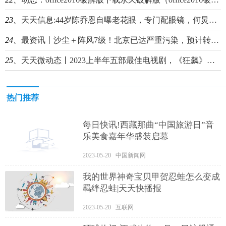
23、
天天信息:44岁陈乔恩自曝老花眼，专门配眼镜，何炅感慨有点早，万茜一脸懵
24、
最资讯丨沙尘＋阵风7级！北京已达严重污染，预计转好时间——
25、
天天微动态丨2023上半年五部最佳电视剧，《狂飙》排在最后，你最喜欢哪一部？
热门推荐
每日快讯!西藏那曲“中国旅游日”音
乐美食嘉年华盛装启幕
2023-05-20 中国新闻网
我的世界神奇宝贝甲贺忍蛙怎么变成
羁绊忍蛙|天天快播报
2023-05-20 互联网