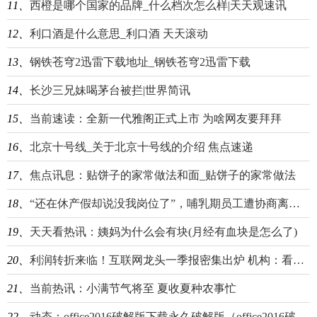
11、
西橙是哪个国家的品牌_什么档次怎么样|天天观速讯
12、
利口酒是什么意思_利口酒 天天滚动
13、
钢铁苍穹2迅雷下载地址_钢铁苍穹2迅雷下载
14、
长沙三兄妹喝茅台被拦|世界简讯
15、
当前速读：全新一代雅阁正式上市 为啥网友要拜拜
16、
北京十号线_关于北京十号线的介绍 焦点速递
17、
焦点讯息：贴饼子的家常做法和面_贴饼子的家常做法
18、
“还在休产假却说没我岗位了”，哺乳期员工遭协商离职：本来裁不到你头上|当前观察
19、
天天看热讯：姨妈为什么会有块(月经有血块是怎么了)
20、
利润转折来临！互联网龙头一季报密集出炉 机构：看好港股配置价值
21、
当前热讯：小满节气将至 夏收夏种农事忙
22、
动态：office2016破解版下载永久破解版（office2016破解版）