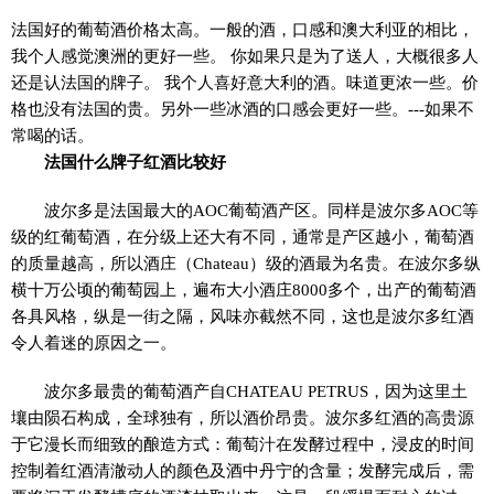
法国好的葡萄酒价格太高。一般的酒，口感和澳大利亚的相比，
我个人感觉澳洲的更好一些。 你如果只是为了送人，大概很多人
还是认法国的牌子。 我个人喜好意大利的酒。味道更浓一些。价
格也没有法国的贵。另外一些冰酒的口感会更好一些。---如果不
常喝的话。
法国什么牌子红酒比较好
波尔多是法国最大的AOC葡萄酒产区。同样是波尔多AOC等
级的红葡萄酒，在分级上还大有不同，通常是产区越小，葡萄酒
的质量越高，所以酒庄（Chateau）级的酒最为名贵。在波尔多纵
横十万公顷的葡萄园上，遍布大小酒庄8000多个，出产的葡萄酒
各具风格，纵是一街之隔，风味亦截然不同，这也是波尔多红酒
令人着迷的原因之一。
波尔多最贵的葡萄酒产自CHATEAU PETRUS，因为这里土
壤由陨石构成，全球独有，所以酒价昂贵。波尔多红酒的高贵源
于它漫长而细致的酿造方式：葡萄汁在发酵过程中，浸皮的时间
控制着红酒清澈动人的颜色及酒中丹宁的含量；发酵完成后，需