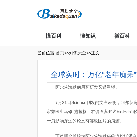
懂百科
懂知识
微百科
|
|
当前位置:
首页
>>
知识大全
>>正文
全球实时：万亿“老年痴呆
阿尔茨海默病用药研发又遭重锤。
7月21日Science刊发的文章表明，阿尔
家兼医生马修·施拉格，在调查某知名biotech阿
一篇影响深远的论文有篡改图片的痕迹。
而该研究曾经为阿尔茨海默病的淀粉样蛋白