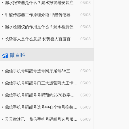
漏水报警器是什么？漏水报警器安装注意事项分享
05/08
甲醛传感器工作原理介绍 甲醛传感器分类有哪些？
05/08
漏水检测仪的作用是什么？漏水检测仪原理详细介绍
05/08
长势喜人是什么意思 长势喜人百度百科 焦点播报
05/08
微百科
鼎信手机号码靓号选号网厅尾号3A三顺|3顺号111|222网上
05/09
鼎信手机号码靓号口三大运营商大王卡豹子号发财号555|666各类号码精选
05/09
鼎信手机号码靓号号码预约2678数字号码组合555|666当面办理服务
05/09
鼎信手机号码靓号选号中心个性号拖拉机顺子号888|777网上
05/09
天天微速讯：鼎信手机号码靓号选号服务AAA|4A|7托1333|999号码定制中心
05/09