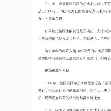
在中国，该病每年消耗的总成本也超过了万
是以100%计。阿尔茨海默病患者给家人带来的
系上的多重负担。
如果施拉格医生的发现是正确的，支撑β淀
一主流假说也就岌岌可危了。也就是说，全球阿
这对每年为此投入超10亿美元的NIH(美
热切期待有效药物诞生的患者和家属们，都将是
撼动根基的质疑
1907年，德国的阿尔茨海默医生报告了全
障碍，语言表达和理解都成问题。这位女士去世
积，周围还有坏死的脑细胞和异常沉淀物。
此后，阿尔茨海默病的致病机理成为研究的