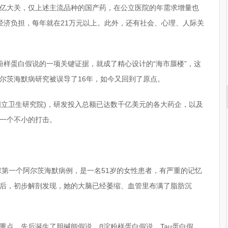
亿大关，仅上述主流品种的国产药，在公立医院的年需求增量也
经济负担，每年就在21万元以上。此外，还有社会、心理、人际关
粉样蛋白假说的一项关键证据，就成了精心设计的“海市蜃楼”，这
尔茨海默病研究被误导了16年，如今又回到了原点。
国国立卫生研究院)，研发投入总额已达数千亿美元的各大药企，以及
一个不小的打击。
球第一个阿尔茨海默病例，是一名51岁的女性患者，有严重的记忆
后，初步解剖发现，她的大脑已经萎缩、血管里布满了脂肪沉
重点，先后诞生了胆碱能假说、β淀粉样蛋白假说、Tau蛋白假