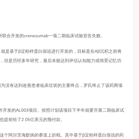
合开发的crenezumab一项二期临床试验宣告失败。
，就是基于β淀粉样蛋白假说进行开发的，目标是在Aβ沉积之前将
，但是历经多年研究，最后未能达到评估认知能力或情景记忆功
，因为没有达到改善患者临床症状的主要终点，罗氏终止了该药两项
r合作开发的AL003项目。按照计划该项目下半年就要开展二期临床试
也提前给了2.05亿美元的预付款。
这个阿尔茨海默病的赛道上折戟。其中基于β淀粉样蛋白假说的药