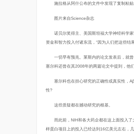
施拉格从阿什公布的文件中发现了复制粘贴
图片来自Science杂志
诺贝尔奖得主、美国斯坦福大学神经科学家
资金和智力投入付诸东流，“因为人们把这些结
一切早有预兆。莱斯内的论文发表后，就曾
塞尔科还曾在其2008年的两篇论文中提到，他们
塞尔科也在担心研究的正确性或真实性，Aβ
性?
这些质疑都在撼动研究的根基。
而此前，NIH和各大药企都在这上面投入了大
样蛋白项目上的投入已经达到16亿美元左右，几