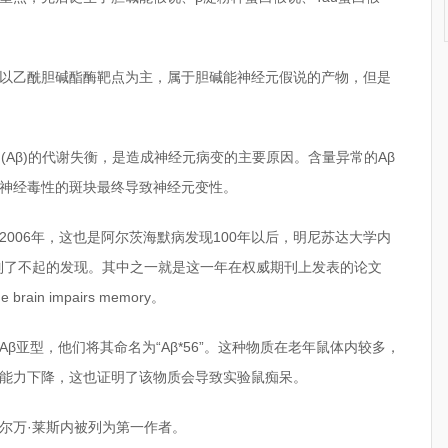
以乙酰胆碱酯酶靶点为主，属于胆碱能神经元假说的产物，但是
。
(Aβ)的代谢失衡，是造成神经元病变的主要原因。含量异常的Aβ
神经毒性的斑块最终导致神经元变性。
006年，这也是阿尔茨海默病发现100年以后，明尼苏达大学内
列了不起的发现。其中之一就是这一年在权威期刊上发表的论文
the brain impairs memory。
β亚型，他们将其命名为“Aβ*56”。这种物质在老年鼠体内较多，
能力下降，这也证明了该物质会导致实验鼠痴呆。
尔万·莱斯内被列为第一作者。