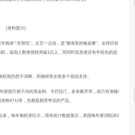
(资料图片)
年痴呆”“失智症”。文艺一点说，是“脑海里的橡皮擦”。全球目前
的加剧，该病人数将很快突破1亿人，而同时其患者还有年轻化的趋
发病机制仍然不清晰。药物研发全靠多个假说支持。
年获批疗效不佳的美金刚、卡巴拉汀、多奈哌齐等，就只有渤健/
(俗称971)等，也都是颇受争议的产品。
数众多，每年都耗资巨大，现有统计数据显示，美国每年要消耗掉2