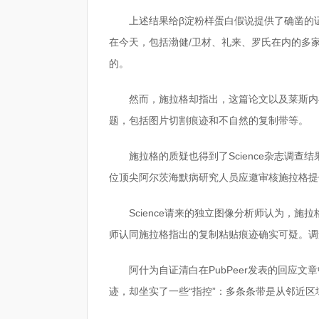
上述结果给β淀粉样蛋白假说提供了确凿的
在今天，包括渤健/卫材、礼来、罗氏在内的多
的。
然而，施拉格却指出，这篇论文以及莱斯内
题，包括图片切割痕迹和不自然的复制带等。
施拉格的质疑也得到了Science杂志调
位顶尖阿尔茨海默病研究人员应邀审核施拉格提
Science请来的独立图像分析师认为，
师认同施拉格指出的复制粘贴痕迹确实可疑。调
阿什为自证清白在PubPeer发表的回应
迹，却坐实了一些“指控”：多条条带是从邻近区