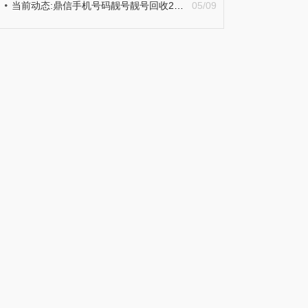
当前动态:鼎信手机号码靓号靓号回收2678数字号码组合6666|5555各类号码精选
05/09