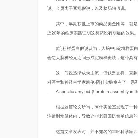
说、金属离子紊乱假说，以及脑肠轴假说。
其中，早期获批上市的药品美金刚等，就是
近20年的临床实践证明这类药没有明显的效果
β淀粉样蛋白假说认为，人脑中β淀粉样蛋白
会使大脑神经元之间形成淀粉样斑块，这种具有
这一假说逐渐成为主流，但缺乏支撑。直到2
科医生和神经科学家凯伦·阿什实验室有了一系
——A specific amyloid-β protein assembly in 
根据这篇论文所写，阿什实验室发现了一种A
注射到幼鼠体内，导致这些老鼠回忆简单信息的
这篇文章发表时，并不知名的年轻科学家西