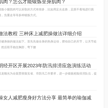
肌肉？怎么才能锻炼全身肌肉？
锻炼小腿肌肉可以采取的方式有很多，比如用足尖走路，足跟不着地进行跳
跳，负重走等等多种锻炼方式。
做法教程 三种床上减肥操做法详细介绍
哥健身操的做法如下。首先先做全身的热身运动，摆动自己的关节，让关节处
。然后双手抱住胸部，弯下腰
明经开区开展2023年防汛排涝应急演练活动
员龙顺光为全面贯彻落实省、市防汛工作要求，进一步锻炼抢险排涝队伍，提
操女人减肥瘦身好方法分享 最简单的瑜伽减