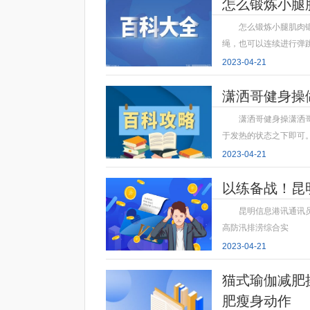
怎么锻炼小腿
怎么锻炼小腿肌肉
绳，也可以连续进行弹
2023-04-21
潇洒哥健身操
潇洒哥健身操潇洒
于发热的状态之下即可
2023-04-21
以练备战！昆
昆明信息港讯通讯
高防汛排涝综合实
2023-04-21
猫式瑜伽减肥
肥瘦身动作