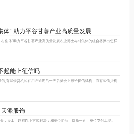
村集体” 助力平谷甘薯产业高质量发展
场+村集体”助力平谷甘薯产业高质量发展农业博士与村集体的组合将擦出怎样
不起能上征信吗
征信,有些借贷机构在用户逾期后一天后就会上报给征信机构，而有些借贷机
_天派服饰
工资，员工可以有以下方式解决：和单位协商，协商一直，单位支付工资。