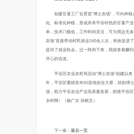
创建甘薯工厂化育苗“博士农场”，可向种
化、标准化种植，形成具有平谷特色的甘薯产业
单，技术门槛低，工作时间灵活，可为周边无条
农场”直接带动村民就业240余人次，有效促进
提供了就业机会。过一阵闲下来，我就拿着赚到
开心的说道。
平谷区农业农村局启动“博士农场”创建以来，
年，平谷区重磅发布50亩地创业大赛，鼓励博士
场，助力平谷农业产业高质量发展，助推平谷区
乡村网）（杨广京 孙晓文）
标签：
下一条：
最后一页