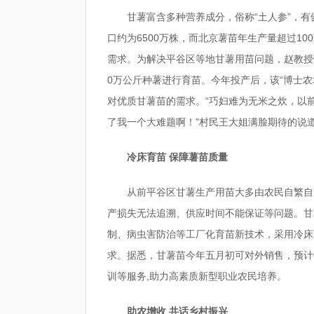
甘薯富含多种营养成分，俗称“土人参”，
口约为6500万株，而北京薯苗年生产量超过1
需求。为解决平谷区等地甘薯用苗问题，赵教授
0万公斤种薯进行育苗。今年投产后，该“博士农
对优质甘薯苗的需求。“巧妇难为无米之炊，以
了我一个大难题啊！”村民王大姐满脸期待的说
冷床育苗 保障薯苗质量
从前平谷区甘薯生产用苗大多由农民自繁自
产损失无法追溯、供应时间不能保证等问题。甘
制、病虫害防治等工厂化育苗新技术，采用冷床
求。据悉，甘薯苗今年五月初可对外销售，预计销
训等服务,助力高素质新型职业农民培养。
助农增收 共话乡村振兴