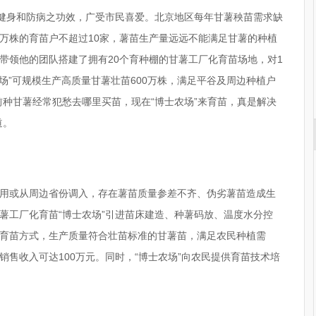
有健身和防病之功效，广受市民喜爱。北京地区每年甘薯秧苗需求缺
00万株的育苗户不超过10家，薯苗生产量远远不能满足甘薯的种植
带领他的团队搭建了拥有20个育种棚的甘薯工厂化育苗场地，对1
场”可规模生产高质量甘薯壮苗600万株，满足平谷及周边种植户
前种甘薯经常犯愁去哪里买苗，现在“博士农场”来育苗，真是解决
道。
用或从周边省份调入，存在薯苗质量参差不齐、伪劣薯苗造成生
薯工厂化育苗“博士农场”引进苗床建造、种薯码放、温度水分控
育苗方式，生产质量符合壮苗标准的甘薯苗，满足农民种植需
售收入可达100万元。同时，“博士农场”向农民提供育苗技术培