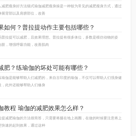
人减肥瘦身好方法猫式瑜伽减肥瘦身操是一种较为常见的减肥瘦身方式，通过
伸展背部以及肩膀部位，改善
果如何？普拉提动作主要包括哪些？
吗普拉提可以减肥，且效果理想。普拉提有很多体位，多数是模仿动物的姿
内脏，增强呼吸功能，改善肌肉
减肥？练瑜伽的坏处可能有哪些？
练瑜伽是能够帮助人们减肥的，来自古印度的瑜伽，不仅可以帮助人们强身健
性，此外还能够帮助人们修身
伽教程 瑜伽的减肥效果怎么样？
拉提减肥瑜伽的方法很简答，只需要将腿在地上画圈，在做的时候要注意将上
更快速的起到效果，通过这种