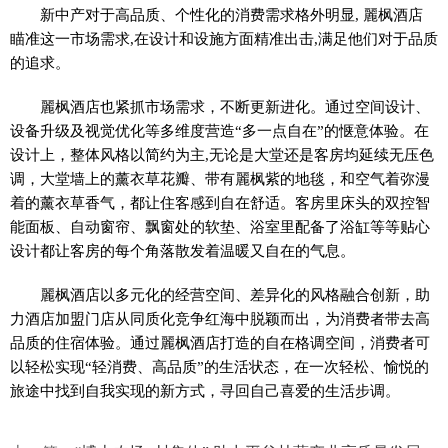
新中产对于高品质、个性化的消费需求格外明显, 麗枫酒店
瞄准这一市场需求,在设计和设施方面精准出击,满足他们对于品质
的追求。
麗枫酒店也紧抓市场需求，不断更新进化。通过空间设计、
设备升级及视觉优化等多维度营造“多一点自在”的惬意体验。在
设计上，整体风格以简约为主,无论是大堂还是客房均延续无压色
调，大堂墙上的薰衣草花瓣、带有麗枫紫的地毯，和空气着弥漫
着的薰衣草香气，都让住客感到自在舒适。客房里床头的双控智
能面板、自动窗帘、飘窗处的软垫、浴室里配备了浴缸等等贴心
设计都让客房的每个角落散发着温暖又自在的气息。
麗枫酒店以多元化的经营空间、差异化的风格融合创新，助
力酒店加盟门店从同质化竞争红海中脱颖而出，为消费者带去高
品质的住宿体验。通过麗枫酒店打造的自在格调空间，消费者可
以轻松实现“轻消费、高品质”的生活状态，在一次轻松、愉悦的
旅途中找到自我实现的新方式，寻回自己喜爱的生活步调。