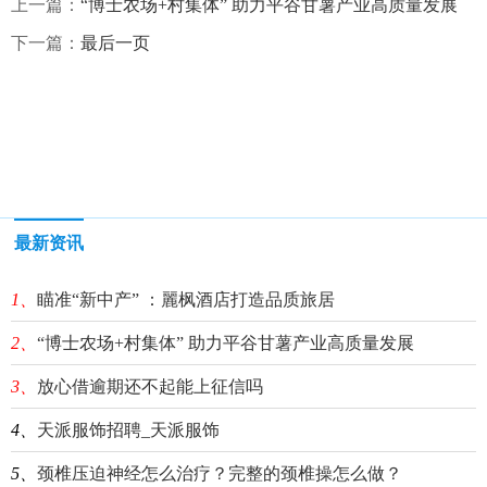
上一篇：
​“博士农场+村集体” 助力平谷甘薯产业高质量发展
下一篇：
最后一页
最新资讯
1、
瞄准“新中产” ：麗枫酒店打造品质旅居
2、
​“博士农场+村集体” 助力平谷甘薯产业高质量发展
3、
放心借逾期还不起能上征信吗
4、
天派服饰招聘_天派服饰
5、
颈椎压迫神经怎么治疗？完整的颈椎操怎么做？