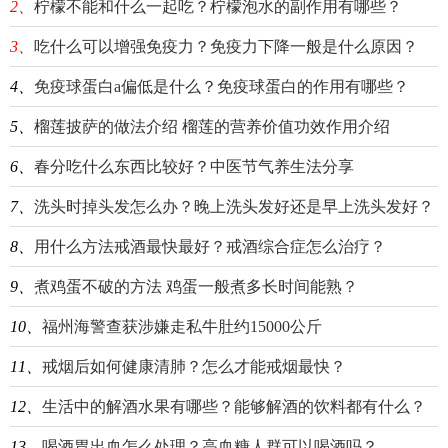
2、
柠檬不能和什么一起吃？柠檬泡水的副作用有哪些？
3、
吃什么可以增强免疫力？免疫力下降一般是什么原因？
4、
免疫球蛋白a偏低是什么？免疫球蛋白的作用有哪些？
5、
榴莲披萨的做法介绍 榴莲的营养价值功效作用介绍
6、
春分吃什么东西比较好？中医节气养生法分享
7、
洗头时掉头发怎么办？晚上洗头发好还是早上洗头发好？
8、
用什么方法戒酒最快最好？戒酒综合症怎么治疗？
9、
煮鸡蛋不破的方法 鸡蛋一般煮多长时间能熟？
10、
福州海警查获涉嫌走私牛肚约15000公斤
11、
戒烟后如何健康清肺？怎么才能戒烟最快？
12、
生活中的解酒水果有哪些？能够解酒的饮料都有什么？
13、
喝酒胃出血怎么处理？高血糖人群可以喝酒吗？