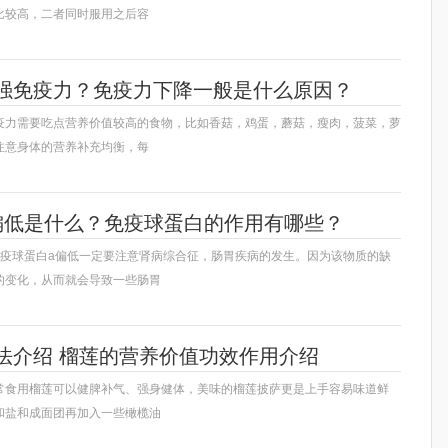
比较高，二者同时服用之后容
强免疫力？免疫力下降一般是什么原因？
疫力需要吃点营养价值较高的食物，比如香菇，鸡蛋，蘑菇，瘦肉，菠菜，萝
注意身体的营养补充均衡，每
偏低是什么？免疫球蛋白的作用有哪些？
免疫球蛋白a偏低一定要注意肾病综合征，肠胃疾病的发生。因为该物质的缺
的变化，从而就会导致一些肠胃
法介绍 榴莲的营养价值功效作用介绍
常食用榴莲可以健脾补气、强身健体，美味的榴莲披萨更是上手容易味道鲜
和盐和成面团再加入一些橄榄油