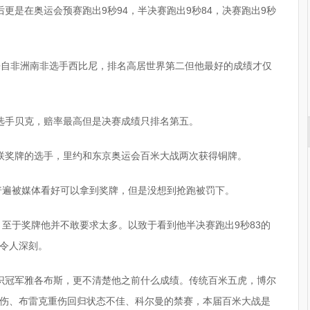
更是在奥运会预赛跑出9秒94，半决赛跑出9秒84，决赛跑出9秒
来自非洲南非选手西比尼，排名高居世界第二但他最好的成绩才仅
选手贝克，赔率最高但是决赛成绩只排名第五。
联奖牌的选手，里约和东京奥运会百米大战两次获得铜牌。
斯普遍被媒体看好可以拿到奖牌，但是没想到抢跑被罚下。
，至于奖牌他并不敢要求太多。以致于看到他半决赛跑出9秒83的
令人深刻。
识冠军雅各布斯，更不清楚他之前什么成绩。传统百米五虎，博尔
伤、布雷克重伤回归状态不佳、科尔曼的禁赛，本届百米大战是