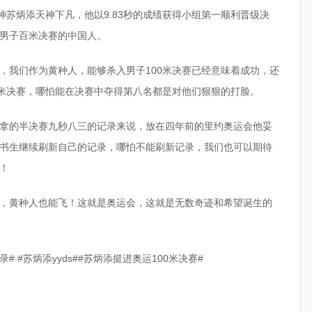
神苏炳添天神下凡，他以9.83秒的成绩获得小组第一顺利晋级决
男子百米决赛的中国人。
，我们作为黄种人，能够杀入男子100米决赛已经意味着成功，还
0米决赛，哪怕能在决赛中夺得第八名都是对他们狠狠的打脸。
拿的半决赛九秒八三的记录来说，放在四年前的里约奥运会他妥
书生继续刷新自己的记录，哪怕不能刷新记录，我们也可以期待
！
，黄种人也能飞！这就是奥运会，这就是无数奇迹和希望诞生的
录# #苏炳添yyds##苏炳添挺进奥运100米决赛#