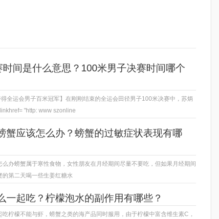
赛时间是什么意思？100米男子决赛时间哪个
夺得全运会男子百米冠军】在刚刚结束的全运会田径男子100米决赛中，苏炳
ref= "http: www szonline
螃蟹应该怎么办？螃蟹的过敏症状表现有哪
怎么办螃蟹属于寒性食物，女性朋友在月经期间尽量不要吃，但如果月经期间
蟹的第二天喝一些生姜红糖水
么一起吃？柠檬泡水的副作用有哪些？
起吃柠檬不能与虾，螃蟹之类的海产品同时服用，由于柠檬中富含维生素C，