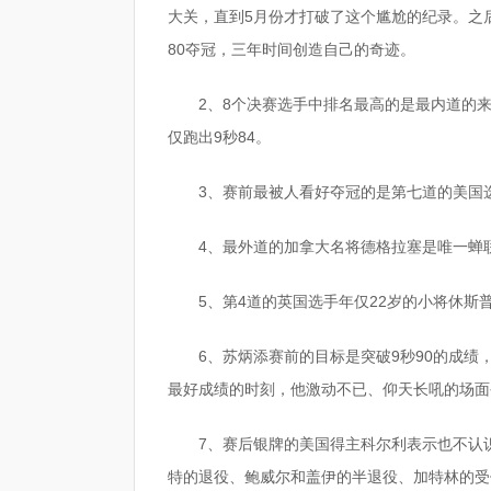
大关，直到5月份才打破了这个尴尬的纪录。之后
80夺冠，三年时间创造自己的奇迹。
2、8个决赛选手中排名最高的是最内道的
仅跑出9秒84。
3、赛前最被人看好夺冠的是第七道的美国
4、最外道的加拿大名将德格拉塞是唯一蝉
5、第4道的英国选手年仅22岁的小将休
6、苏炳添赛前的目标是突破9秒90的成绩
最好成绩的时刻，他激动不已、仰天长吼的场面
7、赛后银牌的美国得主科尔利表示也不认
特的退役、鲍威尔和盖伊的半退役、加特林的受