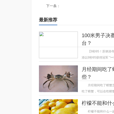
下一条：
最新推荐
100米男子决
台？
【9秒95！苏炳添
添以9秒95获得冠军 "><linkh
2023-04-13
月经期间吃了
些？
月经期间吃了螃蟹
吃了螃蟹，可以在吃螃
2023-04-13
柠檬不能和什
柠檬不能和什么一