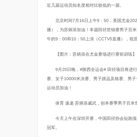
近几届运动员知名度相对比较低的一届。
北京时间7月16日上午9：50，美国尤金20
播），为苏炳添加油！本届田径世锦赛男子百米
午的9：00和10：50上演（CCTV5直播），
【图片：苏炳添在尤金赛场进行赛前训练】
9月20日晚，#陕西全运会# 田径项目将进
赛、女子10000米决赛、男子跳远及格赛、男
运动员加油！ ​​​
体育 速递 苏炳添威武，创本赛季男子百米
今天上午在深圳开赛，中国田径协会短跑项群
冠军。