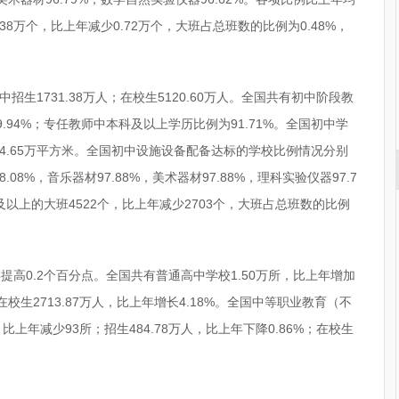
8万个，比上年减少0.72万个，大班占总班数的比例为0.48%，
招生1731.38万人；在校生5120.60万人。全国共有初中阶段教
9.94%；专任教师中本科及以上学历比例为91.71%。全国初中学
054.65万平方米。全国初中设施设备配备达标的学校比例情况分别
08%，音乐器材97.88%，美术器材97.88%，理科实验仪器97.7
以上的大班4522个，比上年减少2703个，大班占总班数的比例
年提高0.2个百分点。全国共有普通高中学校1.50万所，比上年增加
；在校生2713.87万人，比上年增长4.18%。全国中等职业教育（不
上年减少93所；招生484.78万人，比上年下降0.86%；在校生