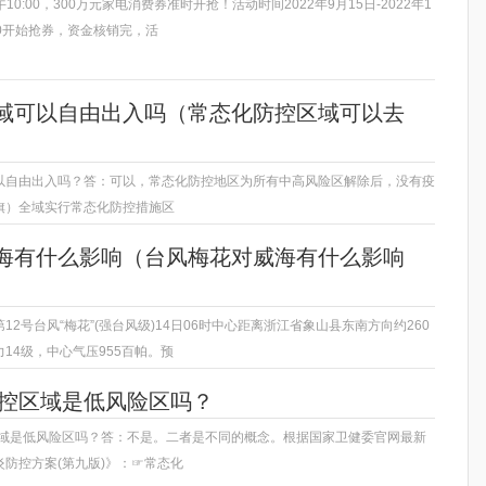
午10:00，300万元家电消费券准时开抢！活动时间2022年9月15日-2022年1
00开始抢券，资金核销完，活
域可以自由出入吗（常态化防控区域可以去
以自由出入吗？答：可以，常态化防控地区为所有中高风险区解除后，没有疫
旗）全域实行常态化防控措施区
海有什么影响（台风梅花对威海有什么影响
12号台风“梅花”(强台风级)14日06时中心距离浙江省象山县东南方向约260
14级，中心气压955百帕。预
​防控区域是低风​险区吗？
控区域是低风险区吗？答：不是。二者是不同的概念。根据国家卫健委官网最新
防控方案(第九版)》：☞常态化