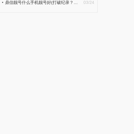
鼎信靓号什么手机靓号好(打破纪录？联通靓号15666666666起拍价高达1366万元)
03/24