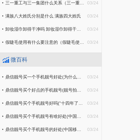
三一重工与三一集团什么关系（三一重工和三一集团什么关系）
03/24
满族八大姓氏分别是什么 满族四大姓氏
03/24
卸妆湿巾卸得干净吗 卸妆湿巾卸得干净吗女生
03/24
假睫毛使用有什么要注意的（假睫毛使用有什么要注意的问题）
03/24
微百科
鼎信靓号买一个手机靓号好处(为什么手机靓号价值只升不降？（深度好文）)
03/24
鼎信靓号买个好点的手机靓号(靓号拍卖背后：8个“7”连号拍出391万，9个“6”连号1366万起拍)
03/24
鼎信靓号买个手机靓号好吗(“十四年了，我们的手机号码没敢换过”)
03/24
鼎信靓号买个手机靓号有啥好处(中国移动10年没换号，老用户可享3大“特权”！终于良心了)
03/24
鼎信靓号买个手机靓号的好处(中国移动2个珍贵号段，被称“老板号”、“古董号”，你有吗？)
03/24