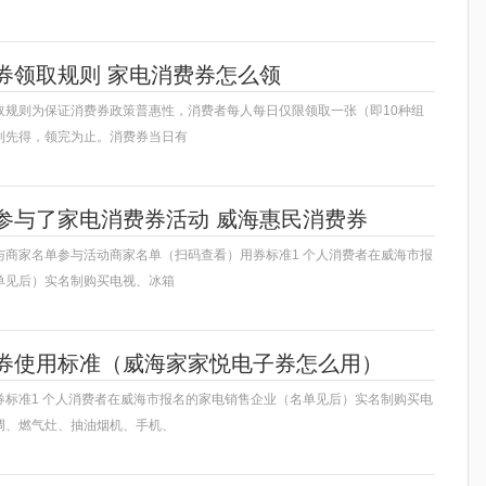
券领取规则 家电消费券怎么领
取规则为保证消费券政策普惠性，消费者每人每日仅限领取一张（即10种组
到先得，领完为止。消费券当日有
参与了家电消费券活动 威海惠民消费券
与商家名单参与活动商家名单（扫码查看）用券标准1 个人消费者在威海市报
单见后）实名制购买电视、冰箱
券使用标准（威海家家悦电子券怎么用）
券标准1 个人消费者在威海市报名的家电销售企业（名单见后）实名制购买电
调、燃气灶、抽油烟机、手机、