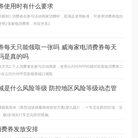
券使用时有什么要求
用规则1 消费者在参与活动商家消费时，若满足使用标准，可使用消费券抵扣
使用1张家电消费券，对应开具1
券每天只能领取一张吗 威海家电消费券每天
吗是真的吗
方式1 个人消费者在参与活动商家，使用云闪付APP扫描对应面值消费券二
者在云闪付APP页面领券端口领取
域是什么风险等级 防控地区风险等级动态管
网最新发布《新型冠状病毒肺炎防控方案(第九版)》：☞常态化防控区域：没
、旗)全域实行常态化防控措施;
消费券发放安排