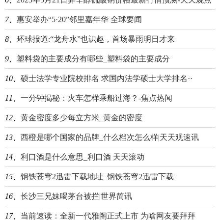
7、
惠安举办“5·20”邻里嘉年华 全球要闻
8、
环球报道:“龙舟水”也识趣，首场暴雨明日才来
9、
塑料袋的主要成分有哪些_塑料袋的主要成分
10、
硕士法学专业院校排名 求国内法学硕士大学排名··
11、
一分钟揭秘：火车怎样乘船过海？-焦点热闻
12、
黄金密度多少每立方米_黄金的密度
13、
西橙是哪个国家的品牌_什么档次怎么样|天天观速讯
14、
利口酒是什么意思_利口酒 天天滚动
15、
钢铁苍穹2迅雷下载地址_钢铁苍穹2迅雷下载
16、
长沙三兄妹喝茅台被拦|世界简讯
17、
当前速读：全新一代雅阁正式上市 为啥网友要拜拜