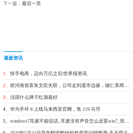
下一篇：
最后一页
最新资讯
1、
快手电商，迈向万亿之后|世界报资讯
2、
前河南首富朱文臣失联，公司走到退市边缘，辅仁系商业帝国倒下
3、
法国什么牌子红酒最好
4、
华为手环 8 上线马来西亚官网，售 219 马币
5、
windows7耳麦不能说话_耳麦没有声音怎么设置win7_世界观点
6、
2023年5月21日异辛醇硫酸钠价格最新行情预测-天天观点