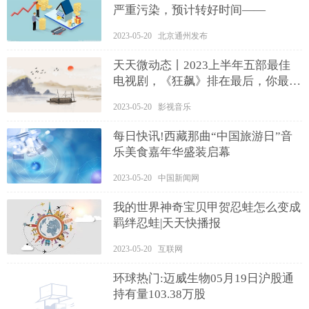
严重污染，预计转好时间——
2023-05-20 北京通州发布
天天微动态丨2023上半年五部最佳
电视剧，《狂飙》排在最后，你最喜
欢哪一部？
2023-05-20 影视音乐
每日快讯!西藏那曲“中国旅游日”音
乐美食嘉年华盛装启幕
2023-05-20 中国新闻网
我的世界神奇宝贝甲贺忍蛙怎么变成
羁绊忍蛙|天天快播报
2023-05-20 互联网
环球热门:迈威生物05月19日沪股通
持有量103.38万股