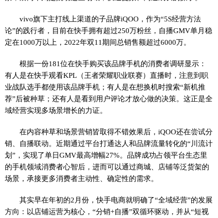
vivo旗下主打线上渠道的子品牌iQOO，作为“5S经营方法
论”的践行者，目前在快手拥有超过250万粉丝，自播GMV单月稳
定在1000万以上，2022年双11期间总销售额超过6000万。
根据一份181位在快手购买该品牌手机的消费者调研显示：
有人是在快手观看KPL（王者荣耀职业联赛）直播时，注意到职
业战队选手都使用该品牌手机；有人是在想换机时搜索“新机推
荐”后被种草；还有人是看到用户评论才放心做的决策。这正是全
域经营实现多场景增长的力证。
在内容种草和场景营销皆取得不错效果后，iQOO还在尝试分
销、自播联动。近期通过平台打通达人和品牌流量转化的“川流计
划”，实现了单日GMV最高增幅27%。品牌成功占领平台生态里
的手机领域消费者心智后，进而可以通过商城、店铺等泛货架的
场景，承接更多消费者主动性、确定性的需求。
其实早在年初的2月份，快手电商就明确了“全域经营”的发展
方向：以店铺运营为核心，“分销+自播”双循环驱动，并从“短视