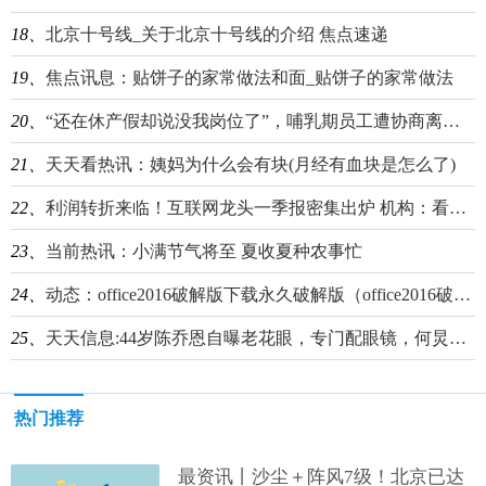
18、
北京十号线_关于北京十号线的介绍 焦点速递
19、
焦点讯息：贴饼子的家常做法和面_贴饼子的家常做法
20、
“还在休产假却说没我岗位了”，哺乳期员工遭协商离职：本来裁不到你头上|当前观察
21、
天天看热讯：姨妈为什么会有块(月经有血块是怎么了)
22、
利润转折来临！互联网龙头一季报密集出炉 机构：看好港股配置价值
23、
当前热讯：小满节气将至 夏收夏种农事忙
24、
动态：office2016破解版下载永久破解版（office2016破解版）
25、
天天信息:44岁陈乔恩自曝老花眼，专门配眼镜，何炅感慨有点早，万茜一脸懵
热门推荐
最资讯丨沙尘＋阵风7级！北京已达