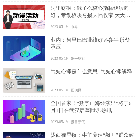
阿里财报：饿了么核心指标继续向
好，带动板块亏损大幅收窄 天天即
时
2023-05-19 市界
业内：阿里巴巴业绩好坏参半 股价
承压
2023-05-19 第一财经
气短心悸是什么意思_气短心悸解释
2023-05-19 互联网
全国首家！“数字山海经演出”将于6
月1日在武汉启幕|世界热讯
2023-05-19 极目新闻
陇西福星镇：牛羊养殖“敲开”群众致