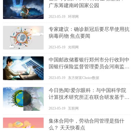
广东筹建南岭国家公园
2023-05-19 环球网
专家建议：确诊新冠后要尽早使用抗
病毒药物 焦点要闻
2023-05-19 光明网
中国邮政储蓄银行郑州市分行收到中
国银行保险监督管理委员会河南监管
局的行政处罚决定 速递
2023-05-19 东方财富Choice数据
今日热闻!爱尔眼科：与中国科学院
计算技术研究所正在联合研发基于大
语言模型ChatGPT的爱尔数字人
2023-05-19 互联网
集体合同中，劳动合同管理是指什
么？ 天天快看点