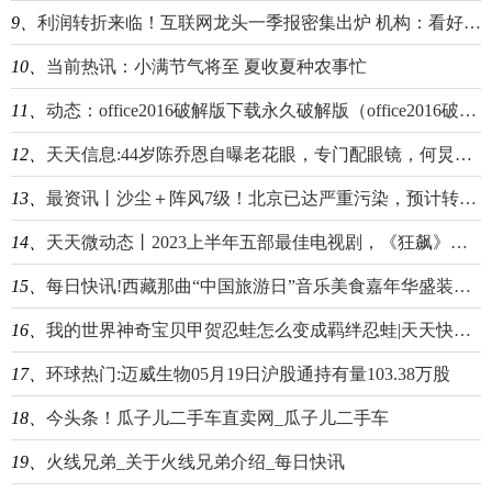
9、
利润转折来临！互联网龙头一季报密集出炉 机构：看好港股配置价值
10、
当前热讯：小满节气将至 夏收夏种农事忙
11、
动态：office2016破解版下载永久破解版（office2016破解版）
12、
天天信息:44岁陈乔恩自曝老花眼，专门配眼镜，何炅感慨有点早，万茜一脸懵
13、
最资讯丨沙尘＋阵风7级！北京已达严重污染，预计转好时间——
14、
天天微动态丨2023上半年五部最佳电视剧，《狂飙》排在最后，你最喜欢哪一部？
15、
每日快讯!西藏那曲“中国旅游日”音乐美食嘉年华盛装启幕
16、
我的世界神奇宝贝甲贺忍蛙怎么变成羁绊忍蛙|天天快播报
17、
环球热门:迈威生物05月19日沪股通持有量103.38万股
18、
今头条！瓜子儿二手车直卖网_瓜子儿二手车
19、
火线兄弟_关于火线兄弟介绍_每日快讯