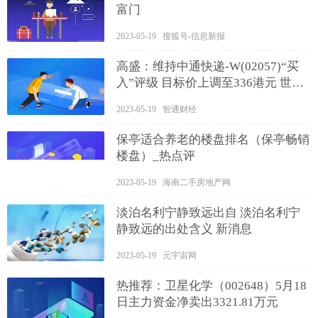
富门
2023-05-19 搜狐号-信息新报
高盛：维持中通快递-W(02057)“买
入”评级 目标价上调至336港元 世界
今亮点
2023-05-19 智通财经
保亭适合养老的楼盘排名（保亭畅销
楼盘）_热点评
2023-05-19 海南二手房地产网
淡泊名利宁静致远出自 淡泊名利宁
静致远的出处含义 新消息
2023-05-19 元宇宙网
热推荐：卫星化学（002648）5月18
日主力资金净卖出3321.81万元