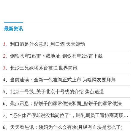
最新资讯
1、
利口酒是什么意思_利口酒 天天滚动
2、
钢铁苍穹2迅雷下载地址_钢铁苍穹2迅雷下载
3、
长沙三兄妹喝茅台被拦|世界简讯
4、
当前速读：全新一代雅阁正式上市 为啥网友要拜拜
5、
北京十号线_关于北京十号线的介绍 焦点速递
6、
焦点讯息：贴饼子的家常做法和面_贴饼子的家常做法
7、
“还在休产假却说没我岗位了”，哺乳期员工遭协商离职：本来裁不到你头上|当前观察
8、
天天看热讯：姨妈为什么会有块(月经有血块是怎么了)