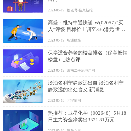
2023-05-19 搜狐号-信息新报
高盛：维持中通快递-W(02057)“买
入”评级 目标价上调至336港元 世界
今亮点
2023-05-19 智通财经
保亭适合养老的楼盘排名（保亭畅销
楼盘）_热点评
2023-05-19 海南二手房地产网
淡泊名利宁静致远出自 淡泊名利宁
静致远的出处含义 新消息
2023-05-19 元宇宙网
热推荐：卫星化学（002648）5月18
日主力资金净卖出3321.81万元
2023-05-19 证券之星