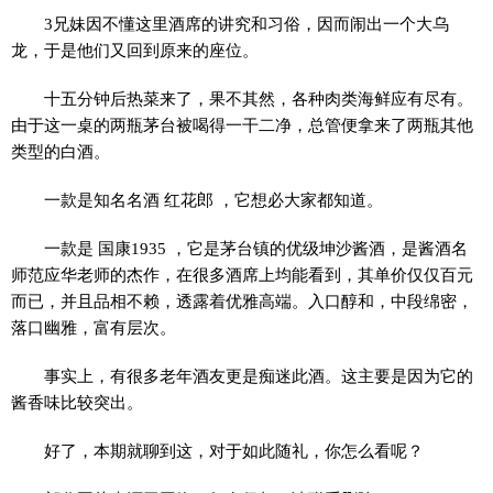
3兄妹因不懂这里酒席的讲究和习俗，因而闹出一个大乌
龙，于是他们又回到原来的座位。
十五分钟后热菜来了，果不其然，各种肉类海鲜应有尽有。
由于这一桌的两瓶茅台被喝得一干二净，总管便拿来了两瓶其他
类型的白酒。
一款是知名名酒 红花郎 ，它想必大家都知道。
一款是 国康1935 ，它是茅台镇的优级坤沙酱酒，是酱酒名
师范应华老师的杰作，在很多酒席上均能看到，其单价仅仅百元
而已，并且品相不赖，透露着优雅高端。入口醇和，中段绵密，
落口幽雅，富有层次。
事实上，有很多老年酒友更是痴迷此酒。这主要是因为它的
酱香味比较突出。
好了，本期就聊到这，对于如此随礼，你怎么看呢？