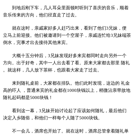
到地后刚下车，几人耳朵里面顿时听到了喜庆的音乐，顺着
音乐传来的方向，他们径直走了过去。
就在这时，亲戚家好多人赶巧出来，看到了他们3兄妹，便
立马上前迎接。他们被邀请到一个空屋子，亲戚连忙给3兄妹端茶
倒水，完事才出去接待其他来宾。
大概十五分钟后，3兄妹发现好多来宾都同时走向另外一个
方向。出于好奇，其中一人出去看了看。原来大家都去那里 随礼
。就这样，几人放下茶杯，也跟着大家走了过去。
来到随礼桌前，大家都在排队。他们此时发现，这边的 礼金
高的吓人 ，普通来宾的礼金都在1000块钱以上，稍微沾亲带故地
随礼起码都是5000块钱！
看到这一幕，3兄妹开始讨论起了应该如何随礼，最后他们
决定入乡随俗，和他们一样每个人随了5000块钱。
不一会儿，酒席也开始了。就在这时，酒席总管拿着随礼单