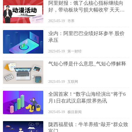
阿里财报：饿了么核心指标继续向
好，带动板块亏损大幅收窄 天天即
时
2023-05-19 市界
业内：阿里巴巴业绩好坏参半 股价
承压
2023-05-19 第一财经
气短心悸是什么意思_气短心悸解释
2023-05-19 互联网
全国首家！“数字山海经演出”将于6
月1日在武汉启幕|世界热讯
2023-05-19 极目新闻
陇西福星镇：牛羊养殖“敲开”群众致
富门