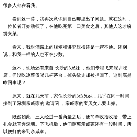
很多人都在看我。
看到这一幕，我再次意识到自己哪里出了问题。就在这时，
一位长者开始动筷了，在他吃完第一口美食之后，其他人这才纷
纷夹菜。
看来，我对酒席上的规矩和讲究压根还是一窍不通。还别
说，和我一样的人也不在少数。
这不，现场还有来自 长沙的3兄妹 ，他们专程飞来深圳吃
席，但没吃凉菜仅喝几杯茅台，掉头欲走却被拦回了。这到底是
咋回事呢？
原来，就在几天前，家住长沙的3位兄妹，几乎在同一时间
接到了深圳亲戚家的 邀请函 ，亲戚家的宝贝女儿要出嫁。
既然如此，三人经过一番商量之后，便简单收拾收拾，带上
礼金就直奔深圳。下飞机后，他们距离亲戚家还有一段时间，所
以便打的来到亲戚家。