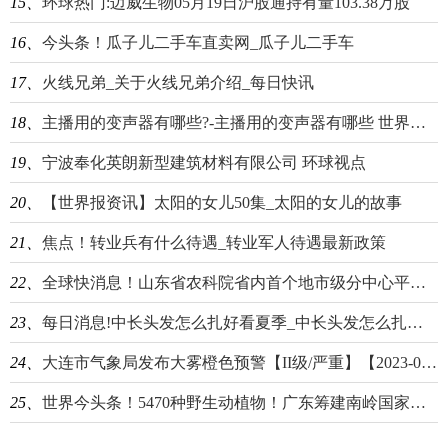
15、
环球热门:迈威生物05月19日沪股通持有量103.38万股
16、
今头条！瓜子儿二手车直卖网_瓜子儿二手车
17、
火线兄弟_关于火线兄弟介绍_每日快讯
18、
主播用的变声器有哪些?-主播用的变声器有哪些 世界热门
19、
宁波奉化英朗新型建筑材料有限公司 环球视点
20、
【世界报资讯】太阳的女儿50集_太阳的女儿的故事
21、
焦点！转业兵有什么待遇_转业军人待遇最新政策
22、
全球快消息！山东省农科院省内首个地市级分中心平台落地淄博
23、
每日消息!中长头发怎么扎好看夏季_中长头发怎么扎好看
24、
大连市气象局发布大雾橙色预警【II级/严重】【2023-05-19】
25、
世界今头条！5470种野生动植物！广东筹建南岭国家公园