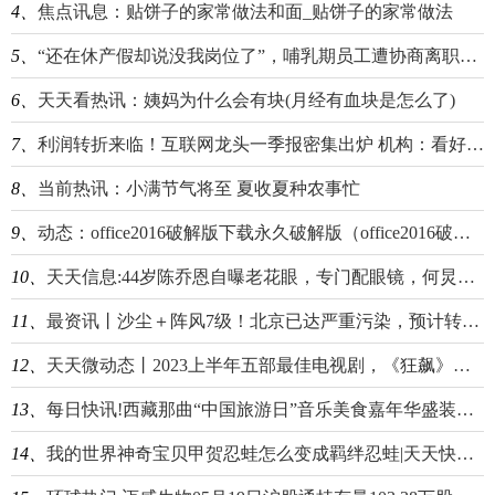
4、
焦点讯息：贴饼子的家常做法和面_贴饼子的家常做法
5、
“还在休产假却说没我岗位了”，哺乳期员工遭协商离职：本来裁不到你头上|当前观察
6、
天天看热讯：姨妈为什么会有块(月经有血块是怎么了)
7、
利润转折来临！互联网龙头一季报密集出炉 机构：看好港股配置价值
8、
当前热讯：小满节气将至 夏收夏种农事忙
9、
动态：office2016破解版下载永久破解版（office2016破解版）
10、
天天信息:44岁陈乔恩自曝老花眼，专门配眼镜，何炅感慨有点早，万茜一脸懵
11、
最资讯丨沙尘＋阵风7级！北京已达严重污染，预计转好时间——
12、
天天微动态丨2023上半年五部最佳电视剧，《狂飙》排在最后，你最喜欢哪一部？
13、
每日快讯!西藏那曲“中国旅游日”音乐美食嘉年华盛装启幕
14、
我的世界神奇宝贝甲贺忍蛙怎么变成羁绊忍蛙|天天快播报