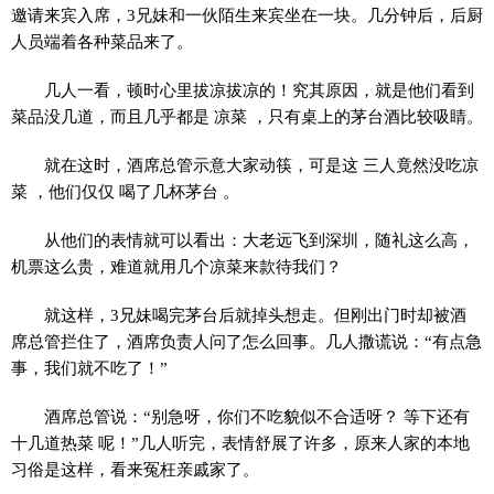
邀请来宾入席，3兄妹和一伙陌生来宾坐在一块。几分钟后，后厨
人员端着各种菜品来了。
几人一看，顿时心里拔凉拔凉的！究其原因，就是他们看到
菜品没几道，而且几乎都是 凉菜 ，只有桌上的茅台酒比较吸睛。
就在这时，酒席总管示意大家动筷，可是这 三人竟然没吃凉
菜 ，他们仅仅 喝了几杯茅台 。
从他们的表情就可以看出：大老远飞到深圳，随礼这么高，
机票这么贵，难道就用几个凉菜来款待我们？
就这样，3兄妹喝完茅台后就掉头想走。但刚出门时却被酒
席总管拦住了，酒席负责人问了怎么回事。几人撒谎说：“有点急
事，我们就不吃了！”
酒席总管说：“别急呀，你们不吃貌似不合适呀？ 等下还有
十几道热菜 呢！”几人听完，表情舒展了许多，原来人家的本地
习俗是这样，看来冤枉亲戚家了。