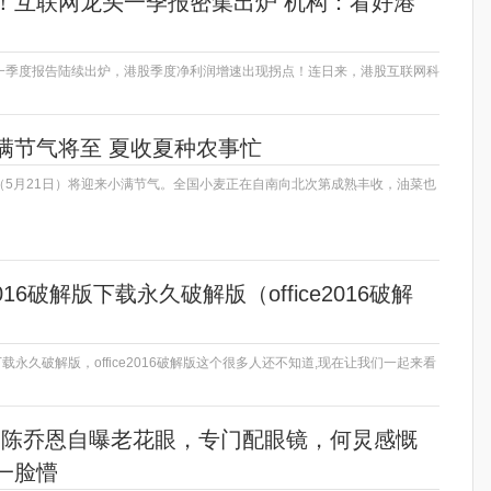
！互联网龙头一季报密集出炉 机构：看好港
一季度报告陆续出炉，港股季度净利润增速出现拐点！连日来，港股互联网科
满节气将至 夏收夏种农事忙
（5月21日）将迎来小满节气。全国小麦正在自南向北次第成熟丰收，油菜也
2016破解版下载永久破解版（office2016破解
破解版下载永久破解版，office2016破解版这个很多人还不知道,现在让我们一起来看
4岁陈乔恩自曝老花眼，专门配眼镜，何炅感慨
一脸懵