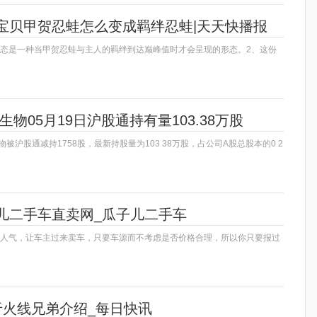
宝贝甲贺忍蛙怎么变成羁绊忍蛙|天天快播报
形态是一种当甲贺忍蛙与主人的羁绊到达巅峰值时才会呈现的形态。2、这份
生物05月19日沪股通持有量103.38万股
物被沪股通减持1758股，最新持股量为103 38万股，占公司A股总股本的0 2
儿二手车直卖网_瓜子儿二手车
要人气，让车主过来卖车，只要车源而不考虑是否价格合理，所以你只要报过
于火线兄弟介绍_每日快讯