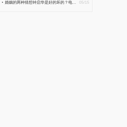
婚姻的两种猜想钟启华是好的坏的？电视剧婚姻的两种猜想剧情简介
05/15