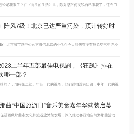
恩已经老花眼了？在《向往的生活》里，陈乔恩跟何炅说自己眼花了，还专门
＋阵风7级！北京已达严重污染，预计转好时
tzfb）北京城市副中心官方微信北京的小伙伴今天醒来有没有感觉空气中弥漫
2023上半年五部最佳电视剧，《狂飙》排在
欢哪一部？
易拍的了，期待第二部。年轻一代的视角，他们徘徊没有出路；中年一代的视
藏那曲“中国旅游日”音乐美食嘉年华盛装启幕
导和促进西藏那曲市文化和旅游业繁荣发展，深入推动客源地自驾游那曲活动，