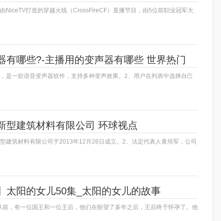
NiceTV打造的穿越火线（CrossFireCF）直播节目，由5位前职业冠军大
器有哪些?-主播用的变声器有哪些 世界热门
声器，是一款语音变声器软件，支持多种变声效果。2、用户在列表中选择自己
新型建筑材料有限公司 环球视点
型建筑材料有限公司于2013年12月26日成立。2、法定代表人黄培军，公司
】太阳的女儿50集_太阳的女儿的故事
从前，有一位国王和一位王后，他们在盼望了多年之后，王后终于怀孕了。他