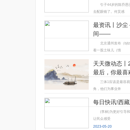
引子44岁的陈乔
去配眼镜了。何炅感
2023-05-20
最资讯丨沙尘
间——
北京通州发布（bj
着一股土味儿（情
2023-05-20
天天微动态丨
最后，你最喜
三体1应该是最容
角，他们为事业奔
2023-05-20
每日快讯!西
(李林)为更好引
让民众感受
2023-05-20