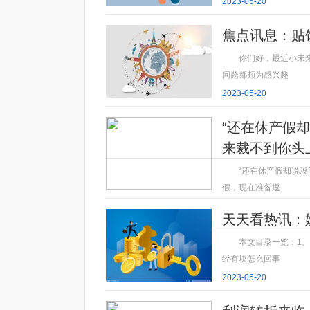
2023-05-20
焦点讯息：贴
你们好，最近小未
问题都颇为感兴趣
2023-05-20
“还在休产假
来裁不到你头
“还在休产假却说没
假，现在准备返
2023-05-20
天天看热讯：
本文目录一览：1
经有块怎么回事
2023-05-20