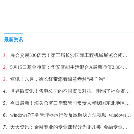
最新资讯
1、
展会交易536亿元！第三届长沙国际工程机械展览会闭幕 焦点观察
2、
5月15日基金净值：华安智能生活混合A最新净值2.364，跌0.48% 环球观速讯
3、
短讯！六月，徐长红带您看绿意盎然“果子沟”
4、
世界微资讯！售电公司的不同资质对抗，削弱了社会资本积极性
5、
今日最新！海关总署口岸监管司负责人就我国东北地区通过周边国家港口开展国际贸易中转业务事回答记者提问
6、
windows7任务管理器运行没反应解决方法视频_windows7任务管理器运行没反应解决方法|每日速递
7、
天天资讯：金融专业的专业课程分为哪几类_金融专业的课程有哪些