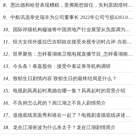
8、
恩比德和哈登表现糟糕，里弗斯想留任，失利原因塔特姆比肩詹姆斯
9、
中航讯选举史瑞丰为公司董事长 2022年公司亏损4283.08万
10、
国际评级机构穆迪将中国房地产行业展望从负面调为稳定-全球速读
11、
恒大女排外援拉巴吉耶娃在接受央视专访时点评-当前消息
12、
世界聚焦：怎样看湖南卫视电视直播节目_怎样看湖南卫视直播
13、
今头条！泰嘉股份：接受中泰证券等机构调研
14、
致郁生日剧情内容 致郁生日的最终结局是什么？
15、
电视剧风再起时离婚在哪一集？风再起时的背景介绍
16、
不良帅怎么死的？画江湖之不良人剧情简介
17、
道德底线里面秀和谁在一起了？电视剧道德底线讲述的是什么？
18、
龙在江湖丧波为什么杀太子？龙在江湖剧情简介