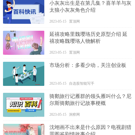
小灰灰出生是在第几集？喜羊羊与灰
太狼小灰灰角色介绍
2023-05-15 置顶网
延禧攻略里魏璎珞历史原型介绍 延
禧攻略魏璎珞人物解析
2023-05-15 置顶网
市场分析：多看少动，关注创业板
2023-05-15 自选股智能写手
骑鹅旅行记雁群的领头雁叫什么？尼
尔斯骑鹅旅行记故事梗概
2023-05-15 洞察网
沈翊画不出来是什么原因？电视剧猎
罪图鉴剧情故事介绍