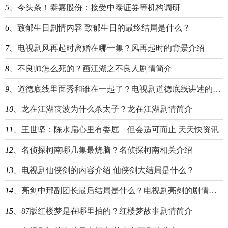
5、
今头条！泰嘉股份：接受中泰证券等机构调研
6、
致郁生日剧情内容 致郁生日的最终结局是什么？
7、
电视剧风再起时离婚在哪一集？风再起时的背景介绍
8、
不良帅怎么死的？画江湖之不良人剧情简介
9、
道德底线里面秀和谁在一起了？电视剧道德底线讲述的是什么？
10、
龙在江湖丧波为什么杀太子？龙在江湖剧情简介
11、
王世坚：陈水扁心里有委屈 但会适可而止 天天快资讯
12、
名侦探柯南哪几集最烧脑？名侦探柯南相关介绍
13、
电视剧仙侠剑的内容介绍 仙侠剑大结局是什么？
14、
亮剑中邢副团长最后结局是什么？电视剧亮剑的剧情内容
15、
87版红楼梦是在哪里拍的？红楼梦故事剧情简介