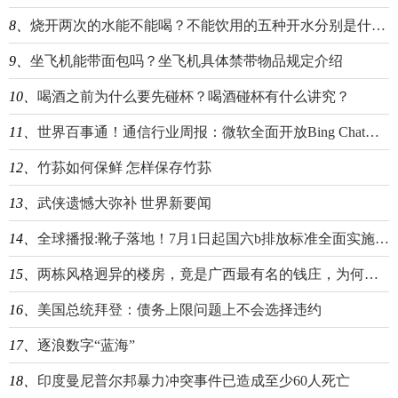
8、
烧开两次的水能不能喝？不能饮用的五种开水分别是什么？
9、
坐飞机能带面包吗？坐飞机具体禁带物品规定介绍
10、
喝酒之前为什么要先碰杯？喝酒碰杯有什么讲究？
11、
世界百事通！通信行业周报：微软全面开放Bing Chat谷歌拟发布搜索引擎AI对话新功能，或推动国内同类产品加速开发进一步刺激AI算力建设需求
12、
竹荪如何保鲜 怎样保存竹荪
13、
武侠遗憾大弥补 世界新要闻
14、
全球播报:靴子落地！7月1日起国六b排放标准全面实施 ，中汽协：企业需尽快完成产品切换和销售
15、
两栋风格迥异的楼房，竟是广西最有名的钱庄，为何变身成“红军楼”？
16、
美国总统拜登：债务上限问题上不会选择违约
17、
逐浪数字“蓝海”
18、
印度曼尼普尔邦暴力冲突事件已造成至少60人死亡