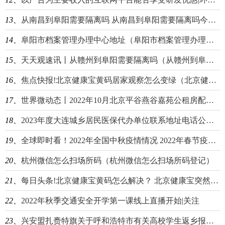
13、
从南昌到阜阳需要隔离吗 从南昌到阜阳需要隔离吗今天 环球速看料
14、
阜阳市档案管理办理中心地址（阜阳市档案管理办理中心地址电话）
15、
天天观速讯丨从赣州到阜阳需要隔离吗（从赣州到阜阳需要隔离吗最新消息）
16、
焦点快报!北京健康宝黄码居家观察怎么变绿（北京健康宝变黄码且有弹窗提示怎么变绿码）
17、
世界微动态丨2022年10月北京平谷燕谷嘉苑公租房配租公告
18、
2023年度大连城乡居民医保代办单位联系地址电话公布-天天快报
19、
全球即时看！2022年全国中秋疫情情况 2022年春节疫情情况
20、
杭州微信怎么扫场所码（杭州微信怎么扫场所码登记）
21、
每日头条!北京健康宝黄码怎么解决？ 北京健康宝突然变黄码怎么回事
22、
2022年秋季交通安全开学第一课线上直播开始|关注
23、
兴安盟扎赉特旗关于呼和浩特市有关高校学生返乡报备通告