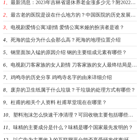
1、
最新消息：2023年吉林省退休养老金涨多少元？附2022~2023年吉林省养老金上调方案细则一览表
2、
最古老的医院是设在什么地方的？中国医院的历史发展介绍
3、
电视剧爱情公寓3剧情 爱情公寓米娅的扮演者是谁？
4、
死海的盐分为什么会那么高？死海的地理位置介绍
5、
钢里面加入锰的原因介绍 钢的主要组成元素有哪些？
6、
电视剧刀客家族的女人剧情 刀客家族的女人最终结局是什么？
7、
鸡鸣寺的历史分享 鸡鸣寺名字的由来详细介绍
8、
废弃的卫生纸属于什么垃圾？干垃圾的处理方式有哪些？
9、
杜甫的相关个人资料 杜甫草堂现在在哪里？
10、
塑料泡沫怎么快速干净清理？可回收物主要包括哪些东西？
11、
味精的主要成分是什么？味精是哪个国家最先发明的？
12、
以广告为主要收入的互联网平台能否享受研发优惠|环球热文