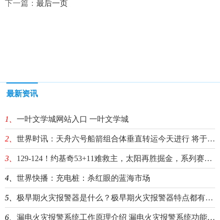
下一篇：
最后一页
最新资讯
1、
一叶文学城网站入口 一叶文学城
2、
世界时讯：天舟六号船箭组合体垂直转运今天进行 将于近日择机发射
3、
129-124！约基奇53+11难救主，太阳再胜掘金，系列赛战至2-2
4、
世界快播：充电桩：杀红眼的蓝海市场
5、
极早期火灾报警器是什么？极早期火灾报警器特点都有什么？
6、
漏电火灾报警系统工作原理介绍 漏电火灾报警系统功能有哪些？