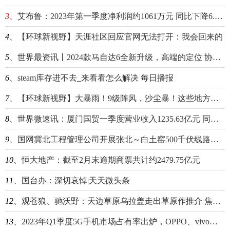
3、
艾布鲁：2023年第一季度净利润约1061万元 同比下降6.7%_环球快资讯
4、
【环球新视野】天涯社区回应官网无法打开：我会回来的
5、
世界最资讯丨2024款马自达6全新升级，高端的定位 协调的外观
6、
steam库存进不去_来看看怎么解决 每日播报
7、
【环球新视野】大暴雨！9级阵风，沙尘暴！这些地方注意
8、
世界微速讯：厦门国贸一季度营业收入1235.63亿元 同比上升12.69%
9、
国网冀北工程管理公司开展张北～白土窑500千伏线路工程导地线展放首区段试点
10、
恒大地产：截至2月末逾期商票共计约2479.75亿元
11、
国台办：深切哀悼|天天微头条
12、
观苍狼、驰沃野：天边草原乌拉盖走出草原作推介 焦点关注
13、
2023年Q1季度5G手机市场占有率出炉，OPPO、vivo位列前三 全球快播