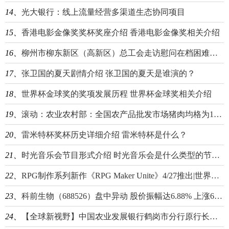
14、
光大银行：线上流量经营多渠道生态协同项目
15、
香港电影金像奖奖杯奖座介绍 香港电影金像奖相关介绍
16、
柳州市柳东新区（高新区）总工会走访慰问在档困难职工
17、
张卫国的夏天剧情介绍 张卫国的夏天是谁演的？
18、
世界杯金球奖的奖项发展历程 世界杯金球奖相关介绍
19、
滚动：农业农村部：全国农产品批发市场猪肉均格为19.64元/公斤，比昨天上升1.5％
20、
雷米特杯奖杯历史详细介绍 雷米特杯是什么？
21、
时光音乐会节目形式介绍 时光音乐会是什么类型的节目？
22、
RPG制作系列新作《RPG Maker Unite》4/27推出|世界热资讯
23、
科前生物（688526）盘中异动 股价振幅达6.88% 上涨6.67%（04-26） 世界独家
24、
【全球新视野】中国农业发展银行鹤岗市分行原行长李言林接受审查调查