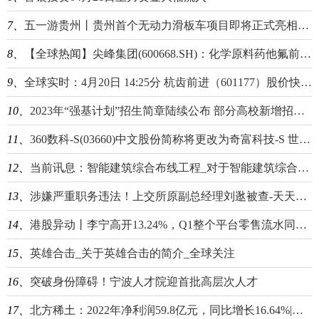
7、
五一游贵州丨贵州首个无动力滑板车项目即将正式亮相龙里油画大草原
8、
【全球热闻】尖峰集团(600668.SH)：化学原料药他氟前列素获批上市
9、
全球实时：4月20日 14:25分 杭齿前进（601177）股价快速拉升
10、
2023年“强基计划”招生简章陆续公布 部分高校新增招生专业_即时焦点
11、
360数科-S(03660)中文股份简称将更改为奇富科技-S 世界动态
12、
当前讯息：智能建筑综合布线工程_对于智能建筑综合布线工程简单介绍
13、
涉嫌严重职务违法！上交所原副总经理刘逖被查-天天微资讯
14、
港股异动丨李宁高开13.24%，Q1整个平台零售流水同比实现中单位数增长|全球百事通
15、
英雄合击_关于英雄合击的简介_全球关注
16、
突破身份障碍！宁波人才院迎首批高层次人才
17、
北方稀土：2022年净利润59.8亿元，同比增长16.64%|焦点讯息