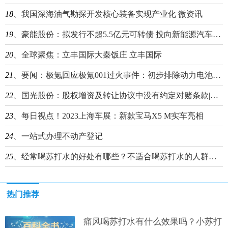
18、
我国深海油气勘探开发核心装备实现产业化 微资讯
19、
豪能股份：拟发行不超5.5亿元可转债 投向新能源汽车关键零部件生产基地建设项目等
20、
全球聚焦：立丰国际大秦饭庄 立丰国际
21、
要闻：极氪回应极氪001过火事件：初步排除动力电池引发事故
22、
国光股份：股权增资及转让协议中没有约定对赌条款|环球热讯
23、
每日视点！2023上海车展：新款宝马X5 M实车亮相
24、
一站式办理不动产登记
25、
经常喝苏打水的好处有哪些？不适合喝苏打水的人群介绍
热门推荐
痛风喝苏打水有什么效果吗？小苏打