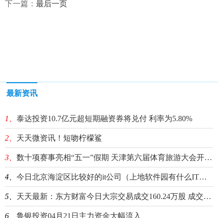
下一篇：
最后一页
最新资讯
1、
泰达投资10.7亿元超短期融资券将兑付 利率为5.80%
2、
天天微资讯！短吻柠檬鲨
3、
数十项赛事亮相“五一”假期 天津第六届体育旅游大会开幕在即
4、
今日北京海淀区比较好的it公司（上地软件园有什么IT公司） 世界聚看点
5、
天天最新：东方财富今日大宗交易成交160.24万股 成交额2464.25万元
6、
鲁银投资04月21日主力资金大幅流入