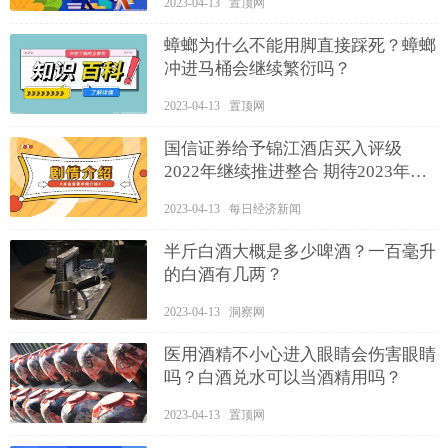
2023-04-13 置顶网
蟑螂为什么不能用脚直接踩死？蟑螂
冲进马桶会继续繁衍吗？
2023-04-13 置顶网
国信证券给予锦江酒店买入评级
2022年继续推进整合 期待2023年全
面复苏成长
2023-04-13 每日经济新闻
半斤白酒大概是多少啤酒？一百毫升
的白酒有几两？
2023-04-13 洞察网
医用酒精不小心进入眼睛会伤害眼睛
吗？白酒兑水可以当酒精用吗？
2023-04-13 置顶网