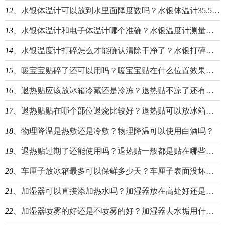
12、
水银体温计可以放到水里面降度数吗？水银体温计35.5就甩不下去了怎么办？
13、
水银体温计和电子体温计哪个准确？水银温度计测量腋下37.3度算发烧吗？
14、
水银温度计打碎怎么才能确认清除干净了？水银打碎后喷酒精有效果吗？
15、
暖宝宝贴碎了还可以用吗？暖宝宝贴在什么位置效果最好？
16、
退热贴应该放冰箱冷藏还是冷冻？退热贴不凉了还有效果吗？
17、
退热贴贴在哪个部位退烧比较好？退热贴可以放冰箱里面保存吗？
18、
物理降温是热敷还是冷敷？物理降温可以使用白酒吗？
19、
退热贴过期了还能使用吗？退热贴一般都是贴在哪些地方？
20、
车厘子放冰箱最多可以保鲜多少天？车厘子表面没坏但有酒味怎么办？
21、
加湿器可以直接添加热水吗？加湿器放在高处好还是低处好？
22、
加湿器喷雾的好还是不喷雾的好？加湿器去水垢用什么效果最好？