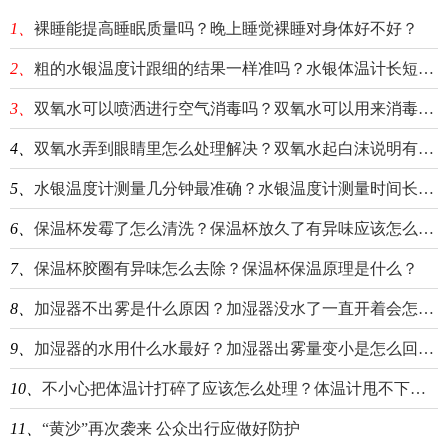
1、
裸睡能提高睡眠质量吗？晚上睡觉裸睡对身体好不好？
2、
粗的水银温度计跟细的结果一样准吗？水银体温计长短头的区别介绍
3、
双氧水可以喷洒进行空气消毒吗？双氧水可以用来消毒物体表面吗？
4、
双氧水弄到眼睛里怎么处理解决？双氧水起白沫说明有细菌吗？
5、
水银温度计测量几分钟最准确？水银温度计测量时间长了温度会升高吗？
6、
保温杯发霉了怎么清洗？保温杯放久了有异味应该怎么办？
7、
保温杯胶圈有异味怎么去除？保温杯保温原理是什么？
8、
加湿器不出雾是什么原因？加湿器没水了一直开着会怎样？
9、
加湿器的水用什么水最好？加湿器出雾量变小是怎么回事？
10、
不小心把体温计打碎了应该怎么处理？体温计甩不下去是什么情况？
11、
“黄沙”再次袭来 公众出行应做好防护